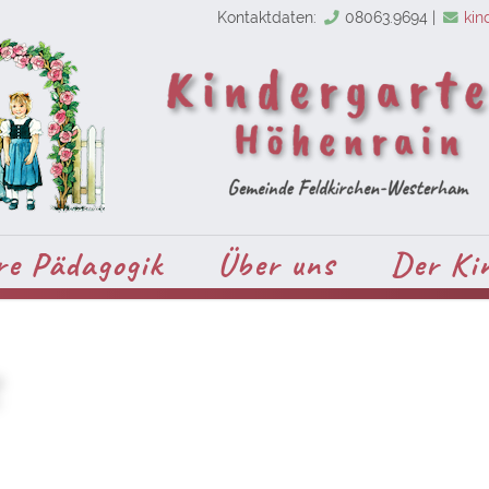
Kontaktdaten:
08063.9694
|
kin
re Pädagogik
Über uns
Der Ki